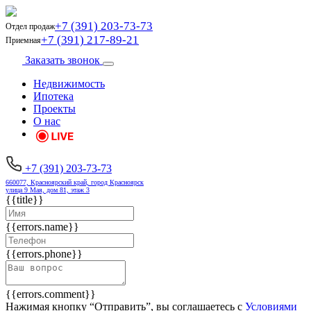
+7 (391) 203-73-73
Отдел продаж
+7 (391) 217-89-21
Приемная
Заказать звонок
Недвижимость
Ипотека
Проекты
О нас
+7 (391) 203-73-73
660077, Красноярский край, город Красноярск
улица 9 Мая, дом 81, этаж 3
{{title}}
{{errors.name}}
{{errors.phone}}
{{errors.comment}}
Нажимая кнопку “Отправить”, вы соглашаетесь с
Условиями